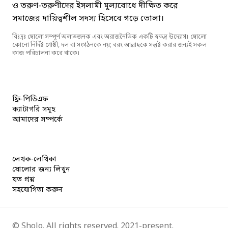
ও তরুণ-তরুণীদের ইসলামী মূল্যবোধে দীক্ষিত করে
সমাজের দায়িত্বশীল সদস্য হিসেবে গড়ে তোলা।
বিঃদ্রঃ ষোলো সম্পূর্ণ অলাভজনক এবং অরাজনৈতিক একটি স্বতন্ত্র উদ্যোগ। ষোলো
কোনো নির্দিষ্ট গোষ্ঠী, দল বা সংগঠনকে নয়; বরং আল্লাহকে সন্তুষ্ট করার জন্যই সকল
কাজ পরিচালনা করে থাকে।
ফ্রি-পিডিএফ
ক্যাটাগরি সমূহ
আমাদের সম্পর্কে
লেখক-লেখিকা
ষোলোর জন্য লিখুন
যত প্রশ্ন
সহযোগিতা করুন
©
Sholo
. All rights reserved. 2021-present.