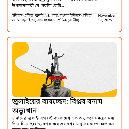
করে বেড়ায়। দারিদ্র্য ক্লিষ্ট জীবন। পরিবারের একমাত্র
উপার্জনকারী সে। সবজি ফেরি...
ইতিহাস-ঐতিহ্য, জুলাই '২৪, প্রবন্ধ, বাংলার ইতিহাস-ঐতিহ্য,
November
ষোলো জুলাই অভ্যুত্থান সংখ্যা, সাম্প্রতিক (জাতীয়)
12, 2025
জুলাইয়ের ব্যবচ্ছেদ: বিপ্লব বনাম
অভ্যুত্থান
চব্বিশের জুলাই-অগাস্টে বাংলাদেশ এক অভূতপূর্ব সময়ের মধ্য
দিয়ে গিয়েছে। দেড় দশক ধরে এ দেশের মানুষের ঘাড়ে চেপে বসা