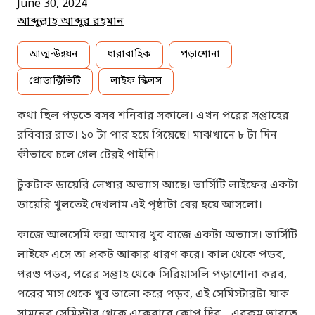
June 30, 2024
আব্দুল্লাহ আব্দুর রহমান
আত্ম-উন্নয়ন
ধারাবাহিক
পড়াশোনা
প্রোডাক্টিভিটি
লাইফ স্কিলস
কথা ছিল পড়তে বসব শনিবার সকালে। এখন পরের সপ্তাহের
রবিবার রাত। ১০ টা পার হয়ে গিয়েছে। মাঝখানে ৮ টা দিন
কীভাবে চলে গেল টেরই পাইনি।
টুকটাক ডায়েরি লেখার অভ্যাস আছে। ভার্সিটি লাইফের একটা
ডায়েরি খুলতেই দেখলাম এই পৃষ্ঠাটা বের হয়ে আসলো।
কাজে আলসেমি করা আমার খুব বাজে একটা অভ্যাস। ভার্সিটি
লাইফে এসে তা প্রকট আকার ধারণ করে। কাল থেকে পড়ব,
পরশু পড়ব, পরের সপ্তাহ থেকে সিরিয়াসলি পড়াশোনা করব,
পরের মাস থেকে খুব ভালো করে পড়ব, এই সেমিস্টারটা যাক
সামনের সেমিস্টার থেকে একেবারে কোপ দিব… এরকম ভাবতে