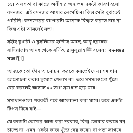
১১। অলসতা বা কাজে অনীহার অন্যতম একটা কারণ হলো
বদনজর। এই বদনজর আমার লেগেছিল। কিন্তু সেটা বুঝতেই
পারিনি। বদনজরের ব্যাপারটা অনেকে বিশ্বাস করতে চায় না।
কিন্তু এটা আসলেই সত্য।
সহীহ বুখারী ও মুসলিমের হাদীসে আছে, আবু হুরায়রা
রাদিয়াল্লাহু আনহু থেকে বর্ণিত, রাসূলুল্লাহ ﷺ বলেন :
‘বদনজর
সত্য!’
[1]
আজকে তো ফাঁদ আলোচনা করতে করতেই গেল। সমাধান
আলোচনা করার সুযোগ পেলাম না। তবে সমস্যাগুলো খুঁজে
বের করলেই আসলে ৫০ ভাগ সমাধান হয়ে যায়।
সমাধানগুলো পরবর্তী পর্বে আলোচনা করা যাবে। তবে একটা
টিপস দিয়ে যাই—
যে কাজটা তোমার আজ করা দরকার, কিন্তু তোমার করতে মন
চাচ্ছে না, এমন একটা কাজ খুঁজে বের করো। বা পড়া লাগবে