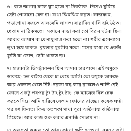
৬। রাত জাগার ফলে ঘুম হতো না ঠিকঠাক। দিনেও ঘুমিয়ে
সেটা পোষানো যেত না। মাথা ঝিমঝিম করত। কাজকাম,
পড়াশোনা করতে আলসেমি লাগত। সারাদিন খালি হাই উঠত।
খেতাম না ঠিকমতো। সকালে নাস্তা করা তো বিরল ঘটনা ছিল।
আবার ব্যায়াম বা খেলাধুলাও করা হতো না। শরীর একেবারে
লুথা হয়ে থাকত। ব্রয়লার মুরগীর মতো। মনের মধ্যে যে একটা
ফুর্তি বা জোশ, সেটা থাকত না।
৭। হাজারটা ডিসট্র্যাকশন ছিল আমার চারপাশে। এই অমুকে
ডাকছে- চল বাইরে থেকে চা খেয়ে আসি। তো তমুকে ডাকছে-
আয় একদান খেলে নিই। দরজা বন্ধ করে রাখলেও শান্তি নেই।
ফোনে একটু পরপর টুং টাং টুং টাং। কে ম্যাসেজ দিল চেক
করতে গিয়ে আমি হারিয়ে যেতাম ফোনের রাজ্যে। কয়েক ঘণ্টা
পর হুশ ফিরত। কিন্তু ততক্ষণে মাথা পুরা আউলায়া ঝাউলায়া
গিয়েছে। আর কাজ শুরু করার এনার্জি পেতাম না।
৮। অলসতা করলে তো আর কোনো ক্ষতি হচ্ছে না, এমন একটা