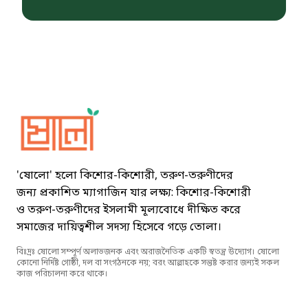
Sholo Magazine
'ষোলো' হলো কিশোর-কিশোরী, তরুণ-তরুণীদের
জন্য প্রকাশিত ম্যাগাজিন যার লক্ষ্য: কিশোর-কিশোরী
ও তরুণ-তরুণীদের ইসলামী মূল্যবোধে দীক্ষিত করে
সমাজের দায়িত্বশীল সদস্য হিসেবে গড়ে তোলা।
বিঃদ্রঃ ষোলো সম্পূর্ণ অলাভজনক এবং অরাজনৈতিক একটি স্বতন্ত্র উদ্যোগ। ষোলো
কোনো নির্দিষ্ট গোষ্ঠী, দল বা সংগঠনকে নয়; বরং আল্লাহকে সন্তুষ্ট করার জন্যই সকল
কাজ পরিচালনা করে থাকে।