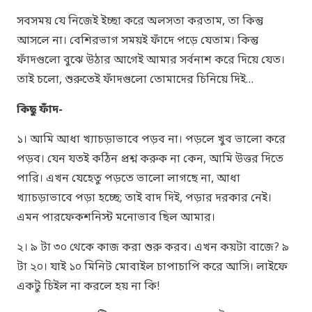
সবসময় যে নিজেই ইচ্ছা করে অলসতা করতাম, তা কিন্তু
আসলে না। বেশিরভাগ সময়ই ফাঁদে পড়ে যেতাম। কিন্তু
ফাঁদগুলো বুঝে উঠার আগেই আমার সর্বনাশ করে দিয়ে যেত।
তাই চলো, শুরুতেই ফাঁদগুলো তোমাদের চিনিয়ে দিই…
কিছু ফাঁদ-
১। আমি আধা খ্যাচড়াভাবে পড়ব না। পড়লে খুব ভালো করে
পড়ব। যেন যতই কঠিন প্রশ্ন করুক না কেন, আমি উত্তর দিতে
পারি। এখন যেহেতু পড়তে ভালো লাগছে না, আধা
খ্যাচড়াভাবে পড়া হচ্ছে; তাই বাদ দিই, পড়ার দরকার নেই।
এমন পারফেকশনিস্ট মনোভাব ছিল আমার।
২। ৯ টা ৩০ থেকে কাজ করা শুরু করব। এখন কয়টা বাজে? ৯
টা ২০। যাই ১০ মিনিট মোবাইল চাপাচাপি করে আসি। লাইফে
একটু চিইল না করলে হয় না কি!