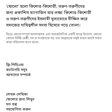
'ষোলো' হলো কিশোর-কিশোরী, তরুণ-তরুণীদের
জন্য প্রকাশিত ম্যাগাজিন যার লক্ষ্য: কিশোর-কিশোরী
ও তরুণ-তরুণীদের ইসলামী মূল্যবোধে দীক্ষিত করে
সমাজের দায়িত্বশীল সদস্য হিসেবে গড়ে তোলা।
বিঃদ্রঃ ষোলো সম্পূর্ণ অলাভজনক এবং অরাজনৈতিক একটি স্বতন্ত্র উদ্যোগ। ষোলো
কোনো নির্দিষ্ট গোষ্ঠী, দল বা সংগঠনকে নয়; বরং আল্লাহকে সন্তুষ্ট করার জন্যই সকল
কাজ পরিচালনা করে থাকে।
ফ্রি-পিডিএফ
ক্যাটাগরি সমূহ
আমাদের সম্পর্কে
লেখক-লেখিকা
ষোলোর জন্য লিখুন
যত প্রশ্ন
সহযোগিতা করুন