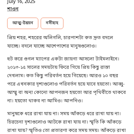
July 16, 2025
শাওন
আত্ম-উন্নয়ন
নসীহাহ
প্রিয় শহর, শহরের অলিগলি, চারপাশটা কত দ্রুত বদলে
যাচ্ছে। বদলে যাচ্ছে আশেপাশের মানুষগুলোও।
হুট করে গুগল ম্যাপের একটা জায়গা আসলো টাইমলাইনে।
২০১৩-১৫ সালের সময়টায় ফিরে গিয়ে প্রিয় কিছু রাস্তা
দেখলাম। কত কিছু পরিবর্তন হয়ে গিয়েছে। আরও ১০ বছর
পরে এখনকার দৃশ্যগুলোও পরিবর্তন হয়ে যাবে হয়তো। আব্বু-
আম্মু বা অন্য কোনো আপনজন হয়তো আর পৃথিবীতে থাকবে
না। হয়তো থাকব না আমিও। আপনিও।
মানুষকে ধরে রাখা যায় না। সময় আঁকড়ে ধরে রাখা যায় না।
চিরচেনা দৃশ্যগুলোও আটকে রাখা যায় না। স্মৃতি কি আঁকড়ে
রাখা যায়? স্মৃতিও তো প্রতারণা করে সময় সময়। আঁকড়ে রাখা