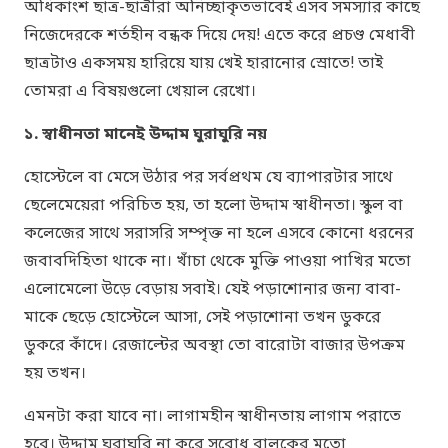
অধিকাংশ ছাত্র-ছাত্রীরা অনিচ্ছাকৃতভাবেই এসব সমস্যার কাছে
নিজেদেরকে শর্তহীন বন্ধক দিয়ে দেয়! এতে করে প্রচণ্ড মেধাবী
ছাত্রটাও একসময় হারিয়ে যায় খেই হারানোর স্রোতে! তাই
তোমরা এ বিষয়গুলো খেয়াল রেখো।
১. স্বাধীনতা মানেই উদ্দাম ঘুরাঘুরি নয়
হোস্টেলে বা মেসে উঠার পর সর্বপ্রথম যে ব্যাপারটার সাথে
ছেলেমেয়েরা পরিচিত হয়, তা হলো উদ্দাম স্বাধীনতা। স্কুল বা
কলেজের সাথে সরাসরি সম্পৃক্ত না হলে এসবে কোনো ধরনের
জবাবদিহিতা থাকে না। খাঁচা থেকে মুক্তি পাওয়া পাখির মতো
এলোমেলো উড়ে বেড়ায় সবাই। যেই পড়াশোনার জন্য বাবা-
মাকে ছেড়ে হোস্টেলে আসা, সেই পড়াশোনা তখন ডুকরে
ডুকরে কাঁদে। রেজাল্টের অবস্থা তো বারোটা বাজার উপক্রম
হয় তখন।
এমনটা করা যাবে না। লাগামহীন স্বাধীনতায় লাগাম পরাতে
হবে। উদ্দাম ঘুরাঘুরি না করে সুবোধ বালকের মতো