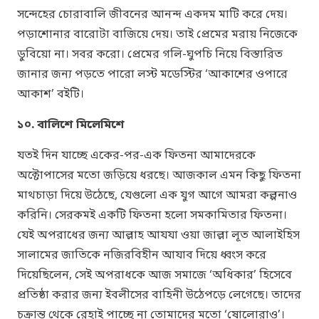
সন্দেহের চোরাবালি জীবনের আনন্দ একদম মাটি করে দেয়।
পড়াশোনার বারোটা বাজিয়ে দেয়। তাই প্রেমের মরায় নিজেকে
ডুবিয়ো না। সবর করো। প্রেমের গলি-ঘুপচি নিয়ে বিস্তারিত
জানার জন্য পড়তে পারো লস্ট মডেস্টির
‘
আকাশের ওপারে
আকাশ’
বইটি।
১০. বালিশে মিলেমিশে
যতই দিন যাচ্ছে একের-পর-এক ফিতনা আমাদেরকে
অক্টোপাসের মতো জড়িয়ে ধরছে। আজকাল এমন কিছু ফিতনা
মাথচাড়া দিয়ে উঠেছে, যেগুলো এক যুগ আগে আমরা কল্পনাও
করিনি। সেরকমই একটি ফিতনা হলো সমকামিতার ফিতনা।
যেই অপরাধের জন্য আল্লাহ আযযা ওয়া জাল্লা লূত আলাইহিস
সালামের জাতিকে নজিরবিহীন আযাব দিয়ে ধ্বংস করে
দিয়েছিলেন, সেই অপরাধকে আজ সমাজে ‘অধিকার’ হিসেবে
প্রতিষ্ঠা করার জন্য ইবলীসের বাহিনী উঠেপড়ে লেগেছে। তাদের
চক্রান্ত থেকে রেহাই পাচ্ছে না তোমাদের মতো ‘ষোলোরাও’।