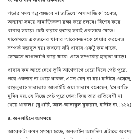
৩. খাও যদি খাবার একসাথে
পড়ার সময় গল্প-গুজবে না জড়িয়ে ‘অসামাজিক’ হলেও,
অন্যান্য সময়ে সামাজিকতা রক্ষা করে চলবে। বিশেষ করে
খাবার সময়ে। চেষ্টা করবে রুমের সবাই একসাথে খেতে।
মাঝেমধ্যে একজনের খাবার আরেকজনকে শেয়ার করলেও
সম্পর্ক মজবুত হয়। কখনো যদি খাবার একটু কম থাকে,
সেক্ষেত্রে ভাগাভাগি করে খাবে। এতে সম্পর্কের হৃদ্যতা বাড়ে।
খাবার কম আছে দেখে তুমি আগেভাগে খেয়ে নিলে পেট পুরে,
পরে একজন না খেয়ে থাকল, এমন যেন না হয়। হাদীসে এসেছে,
রাসূলুল্লাহ সাল্লাল্লাহু আলাইহি ওয়া সাল্লাম বলেছেন,
‘সে ব্যক্তি
মুমিন নয়, যে নিজে পেট পুরে খেল; কিন্তু তার প্রতিবেশী না
খেয়ে থাকল।’ (বুখারি, আল-আদাবুল মুফরাদ, হাদীস নং : ১১২)
৪. অনলাইনে অসময়ে
আরেকটা কমন সমস্যা হচ্ছে, অনলাইন আসক্তি। এটাতে অবশ্য