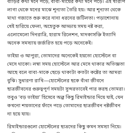
বাড়ির কথা মনে পড়ে, বাবা-মায়ের কথা মনে পড়ে। এই খারাপ
লাগা থেকে মনের মাঝে শূন্যতা তৈরি হয়। আর শূন্যতা থেকে
মাথা গজাতে শুরু করে নানা ধরনের জটিলতা। পড়াশোনায়
খেই হারিয়ে ফেলা, অহেতুক আড্ডায় সময় নষ্ট করা,
এলোমেলো দিনরাত্রি, হারাম রিলেশন, মাদকাসক্তি ইত্যাদি
অনেক সমস্যায় জর্জরিত হয়ে পড়ে অনেকেই।
ভাইয়া ও আপুরা, তোমাদের অনেকেই হয়তো হোস্টেলে বা
মেসে থাকো। লম্বা সময় হোস্টেলে আর মেসে থাকার অভিজ্ঞতা
আছে বলে বাবা-মাকে ছেড়ে থাকাটা কতটা কষ্টের তা আমরা
বুঝি। সুধারণা রাখি—হোস্টেলের ছকে বাঁধা জীবনে
ছাত্রজীবনের গুরুত্বপূর্ণ সময়টা সুন্দরভাবেই পার করছ তোমরা।
তবুও ‘বড় ভাইয়া’ হিসেবে অল্প কিছু রিমাইন্ডার দিয়ে যাই, যেন
কখনো শয়তানের ফাঁদে পড়ে তোমাদের ছাত্রজীবন নষ্টজীবন
না হয়ে যায়।
রিমাইন্ডারগুলো হোস্টেলের ছাত্রদের কিছু কমন সমস্যা নিয়ে।