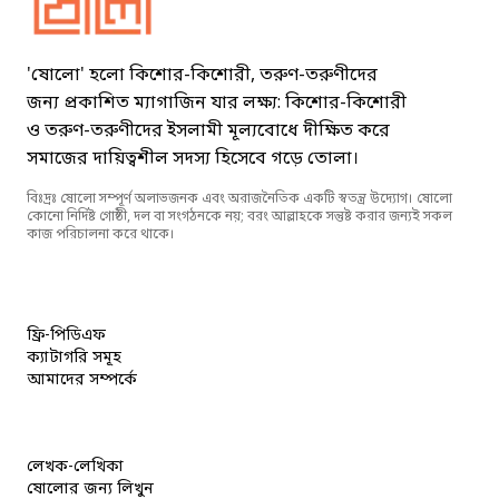
'ষোলো' হলো কিশোর-কিশোরী, তরুণ-তরুণীদের
জন্য প্রকাশিত ম্যাগাজিন যার লক্ষ্য: কিশোর-কিশোরী
ও তরুণ-তরুণীদের ইসলামী মূল্যবোধে দীক্ষিত করে
সমাজের দায়িত্বশীল সদস্য হিসেবে গড়ে তোলা।
বিঃদ্রঃ ষোলো সম্পূর্ণ অলাভজনক এবং অরাজনৈতিক একটি স্বতন্ত্র উদ্যোগ। ষোলো
কোনো নির্দিষ্ট গোষ্ঠী, দল বা সংগঠনকে নয়; বরং আল্লাহকে সন্তুষ্ট করার জন্যই সকল
কাজ পরিচালনা করে থাকে।
ফ্রি-পিডিএফ
ক্যাটাগরি সমূহ
আমাদের সম্পর্কে
লেখক-লেখিকা
ষোলোর জন্য লিখুন