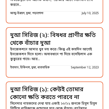
সাবজেক্টটা তো অনেক কঠিন, পরীক্ষার আগে সিলেবাস শেষ
করতে...
আত্ম-উন্নয়ন, দুআ, পড়াশোনা
July 10, 2025
দুআ সিরিজ (২): বিষধর প্রাণীর ক্ষতি
থেকে বাঁচার দুআ
ইনজেকশনে আমার খুব ভয় করে। কিন্তু এই কয়দিন আগেই
ইনজেকশন দিতে হলো। অসাবধানে পা দিয়ে বসেছিলাম এক
কুকুরের গায়ে। আর...
ইবাদাত, চিকিৎসা, দুআ, ধারাবাহিক
September 12, 2023
দুআ সিরিজ (১): কেউই তোমার
কোনো ক্ষতি করতে পারবে না
সিনেমার নায়কদের দেখা যায় একাই ১০/১২ জনকে ঢিসুম ঢিসুম
পিটিয়ে নায়িকাকে গুন্ডাদের হাত থেকে বাঁচায়। ব্যাটম্যান,