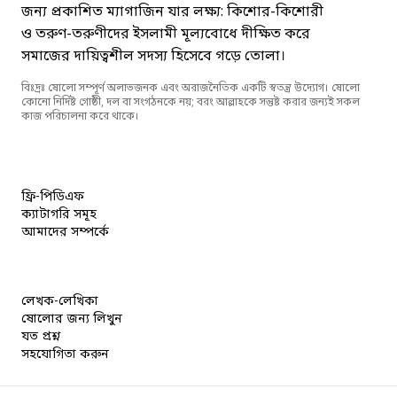
জন্য প্রকাশিত ম্যাগাজিন যার লক্ষ্য: কিশোর-কিশোরী
ও তরুণ-তরুণীদের ইসলামী মূল্যবোধে দীক্ষিত করে
সমাজের দায়িত্বশীল সদস্য হিসেবে গড়ে তোলা।
বিঃদ্রঃ ষোলো সম্পূর্ণ অলাভজনক এবং অরাজনৈতিক একটি স্বতন্ত্র উদ্যোগ। ষোলো
কোনো নির্দিষ্ট গোষ্ঠী, দল বা সংগঠনকে নয়; বরং আল্লাহকে সন্তুষ্ট করার জন্যই সকল
কাজ পরিচালনা করে থাকে।
ফ্রি-পিডিএফ
ক্যাটাগরি সমূহ
আমাদের সম্পর্কে
লেখক-লেখিকা
ষোলোর জন্য লিখুন
যত প্রশ্ন
সহযোগিতা করুন