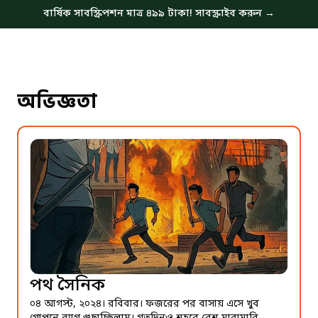
বার্ষিক সাবস্ক্রিপশন মাত্র ৪৯৯ টাকা! সাবস্ক্রাইব করুন →
অভিজ্ঞতা
পথ সৈনিক
০৪ আগস্ট, ২০২৪। রবিবার। ফজরের পর বাসায় এসে খুব