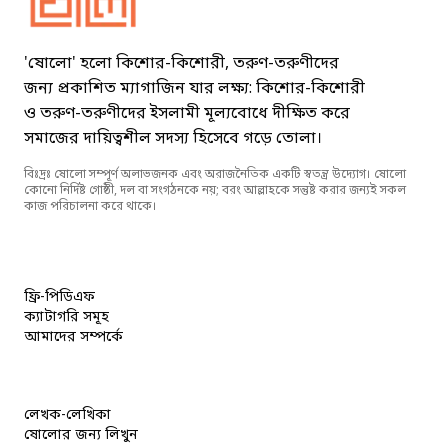
'ষোলো' হলো কিশোর-কিশোরী, তরুণ-তরুণীদের
জন্য প্রকাশিত ম্যাগাজিন যার লক্ষ্য: কিশোর-কিশোরী
ও তরুণ-তরুণীদের ইসলামী মূল্যবোধে দীক্ষিত করে
সমাজের দায়িত্বশীল সদস্য হিসেবে গড়ে তোলা।
বিঃদ্রঃ ষোলো সম্পূর্ণ অলাভজনক এবং অরাজনৈতিক একটি স্বতন্ত্র উদ্যোগ। ষোলো
কোনো নির্দিষ্ট গোষ্ঠী, দল বা সংগঠনকে নয়; বরং আল্লাহকে সন্তুষ্ট করার জন্যই সকল
কাজ পরিচালনা করে থাকে।
ফ্রি-পিডিএফ
ক্যাটাগরি সমূহ
আমাদের সম্পর্কে
লেখক-লেখিকা
ষোলোর জন্য লিখুন