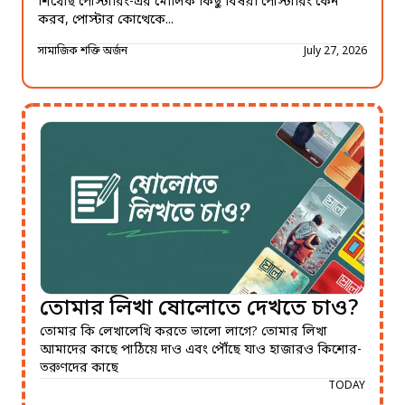
শিখেছি পোস্টারিং-এর মৌলিক কিছু বিষয়। পোস্টারিং কেন
করব, পোস্টার কোত্থেকে...
সামাজিক শক্তি অর্জন
July 27, 2026
তোমার লিখা ষোলোতে দেখতে চাও?
তোমার কি লেখালেখি করতে ভালো লাগে? তোমার লিখা
আমাদের কাছে পাঠিয়ে দাও এবং পৌঁছে যাও হাজারও কিশোর-
তরুণদের কাছে
TODAY