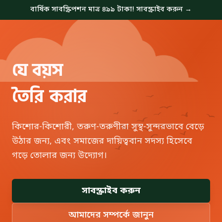
বার্ষিক সাবস্ক্রিপশন মাত্র ৪৯৯ টাকা! সাবস্ক্রাইব করুন →
যে বয়স
তৈরি
করার
কিশোর-কিশোরী, তরুণ-তরুণীরা সুস্থ-সুন্দরভাবে বেড়ে
উঠার জন্য, এবং সমাজের দায়িত্ববান সদস্য হিসেবে
গড়ে তোলার জন্য উদ্যোগ।
সাবস্ক্রাইব করুন
আমাদের সম্পর্কে জানুন