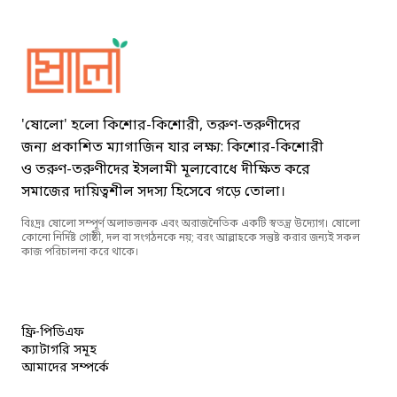
Sholo Magazine
'ষোলো' হলো কিশোর-কিশোরী, তরুণ-তরুণীদের
জন্য প্রকাশিত ম্যাগাজিন যার লক্ষ্য: কিশোর-কিশোরী
ও তরুণ-তরুণীদের ইসলামী মূল্যবোধে দীক্ষিত করে
সমাজের দায়িত্বশীল সদস্য হিসেবে গড়ে তোলা।
বিঃদ্রঃ ষোলো সম্পূর্ণ অলাভজনক এবং অরাজনৈতিক একটি স্বতন্ত্র উদ্যোগ। ষোলো
কোনো নির্দিষ্ট গোষ্ঠী, দল বা সংগঠনকে নয়; বরং আল্লাহকে সন্তুষ্ট করার জন্যই সকল
কাজ পরিচালনা করে থাকে।
ফ্রি-পিডিএফ
ক্যাটাগরি সমূহ
আমাদের সম্পর্কে