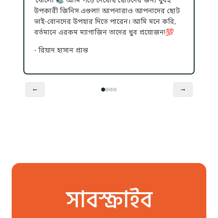
'ষোলো'📚 আমি পড়ে দেখেছি ছোটদের জন্য খুবই
উপকারী জিনিস এগুলা! আপনারাও আপনাদের ছোট
ভাই-বোনদের উপহার দিতে পারেন। আমি মনে করি,
বর্তমানে এরকম ম্যাগাজিন তাদের খুব প্রয়োজন!💯
- রিয়াদ হাসান প্রান্ত
←
→
সাবস্ক্রাইব